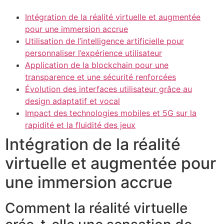
Intégration de la réalité virtuelle et augmentée
pour une immersion accrue
Utilisation de l’intelligence artificielle pour
personnaliser l’expérience utilisateur
Application de la blockchain pour une
transparence et une sécurité renforcées
Évolution des interfaces utilisateur grâce au
design adaptatif et vocal
Impact des technologies mobiles et 5G sur la
rapidité et la fluidité des jeux
Intégration de la réalité
virtuelle et augmentée pour
une immersion accrue
Comment la réalité virtuelle