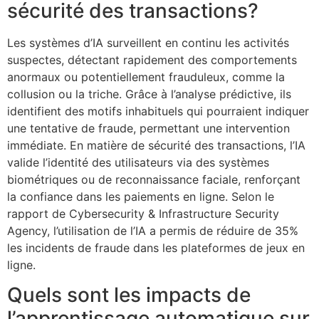
sécurité des transactions?
Les systèmes d’IA surveillent en continu les activités
suspectes, détectant rapidement des comportements
anormaux ou potentiellement frauduleux, comme la
collusion ou la triche. Grâce à l’analyse prédictive, ils
identifient des motifs inhabituels qui pourraient indiquer
une tentative de fraude, permettant une intervention
immédiate. En matière de sécurité des transactions, l’IA
valide l’identité des utilisateurs via des systèmes
biométriques ou de reconnaissance faciale, renforçant
la confiance dans les paiements en ligne. Selon le
rapport de Cybersecurity & Infrastructure Security
Agency, l’utilisation de l’IA a permis de réduire de 35%
les incidents de fraude dans les plateformes de jeux en
ligne.
Quels sont les impacts de
l’apprentissage automatique sur