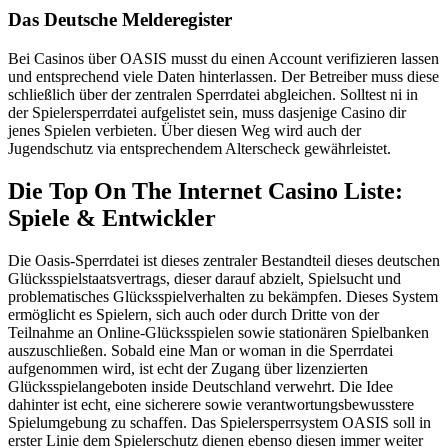
Das Deutsche Melderegister
Bei Casinos über OASIS musst du einen Account verifizieren lassen
und entsprechend viele Daten hinterlassen. Der Betreiber muss diese
schließlich über der zentralen Sperrdatei abgleichen. Solltest ni in
der Spielersperrdatei aufgelistet sein, muss dasjenige Casino dir
jenes Spielen verbieten. Über diesen Weg wird auch der
Jugendschutz via entsprechendem Alterscheck gewährleistet.
Die Top On The Internet Casino Liste:
Spiele & Entwickler
Die Oasis-Sperrdatei ist dieses zentraler Bestandteil dieses deutschen
Glücksspielstaatsvertrags, dieser darauf abzielt, Spielsucht und
problematisches Glücksspielverhalten zu bekämpfen. Dieses System
ermöglicht es Spielern, sich auch oder durch Dritte von der
Teilnahme an Online-Glücksspielen sowie stationären Spielbanken
auszuschließen. Sobald eine Man or woman in die Sperrdatei
aufgenommen wird, ist echt der Zugang über lizenzierten
Glücksspielangeboten inside Deutschland verwehrt. Die Idee
dahinter ist echt, eine sicherere sowie verantwortungsbewusstere
Spielumgebung zu schaffen. Das Spielersperrsystem OASIS soll in
erster Linie dem Spielerschutz dienen ebenso diesen immer weiter