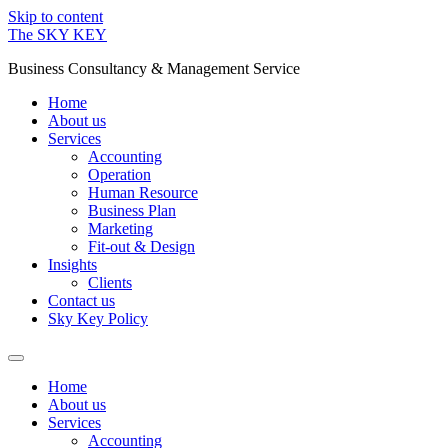
Skip to content
The SKY KEY
Business Consultancy & Management Service
Home
About us
Services
Accounting
Operation
Human Resource
Business Plan
Marketing
Fit-out & Design
Insights
Clients
Contact us
Sky Key Policy
Home
About us
Services
Accounting