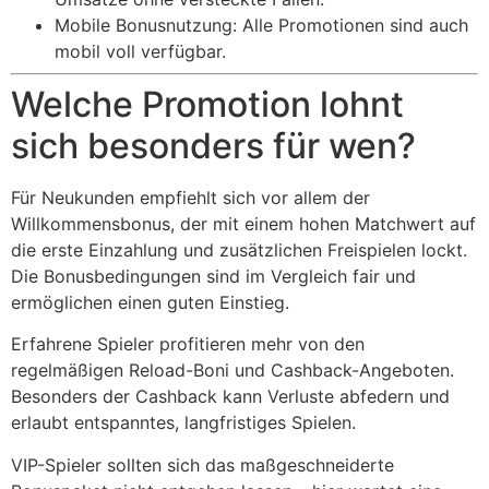
Mobile Bonusnutzung: Alle Promotionen sind auch
mobil voll verfügbar.
Welche Promotion lohnt
sich besonders für wen?
Für Neukunden empfiehlt sich vor allem der
Willkommensbonus, der mit einem hohen Matchwert auf
die erste Einzahlung und zusätzlichen Freispielen lockt.
Die Bonusbedingungen sind im Vergleich fair und
ermöglichen einen guten Einstieg.
Erfahrene Spieler profitieren mehr von den
regelmäßigen Reload-Boni und Cashback-Angeboten.
Besonders der Cashback kann Verluste abfedern und
erlaubt entspanntes, langfristiges Spielen.
VIP-Spieler sollten sich das maßgeschneiderte