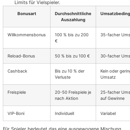
Limits für Vielspieler.
Bonusart
Durchschnittliche
Umsatzbedin
Auszahlung
Willkommensbonus
100 % bis zu 200
35-facher Ums
€
Reload-Bonus
50 % bis zu 100 €
30-facher Ums
Cashback
Bis zu 10 % der
Kein oder gerin
Verluste
Umsatz
Freispiele
20-50 Freispiele je
25-facher Ums
nach Aktion
auf Gewinne
VIP-Boni
Individuell
Variabel
Für Spieler bedeutet das eine ausgewogene Mischung