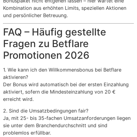
Bonuspaket nicht entgehen lassen – hier wartet eine
Kombination aus erhöhten Limits, speziellen Aktionen
und persönlicher Betreuung.
FAQ – Häufig gestellte
Fragen zu Betflare
Promotionen 2026
1. Wie kann ich den Willkommensbonus bei Betflare
aktivieren?
Der Bonus wird automatisch bei der ersten Einzahlung
aktiviert, sofern die Mindesteinzahlung von 20 €
erreicht wird.
2. Sind die Umsatzbedingungen fair?
Ja, mit 25- bis 35-fachen Umsatzanforderungen liegen
sie unter dem Branchendurchschnitt und sind
problemlos erfüllbar.