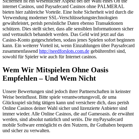
Sicherheit ist ein wesentlicher Aspekt bei der Wahl eines On the
internet Casinos, und Paysafecard Casinos ohne PALMERAL
bieten hier zahlreiche Vorteile. Eine hohe Sicherheit wird durch die
Verwendung moderner SSL-Verschlüsselungstechnologien
gewährleistet, perish persönliche Daten ebenso Transaktionen
schützen. Dies stellt sicher, dass alle sensiblen Informationen sicher
und vertraulich behandelt werden. Das Geld wird jetzt auf das
Casino-Konto gutgeschrieben, sodass jenes Spielen sofort beginnen
kann. Ein weiterer Vorteil ist, wenn Einzahlungen über Paysafecard
zusammenfassend
http://needforslots.com.de
gebührenfrei sind,
sowohl für Spieler wie auch für Internet casinos.
Wem Wir Mitspielen Ohne Oasis
Empfehlen – Und Wem Nicht
Unsere Bewertungen sind jedoch ihrer Partnerschaften in keinster
Weise beeinflusst. Bitte spiele verantwortungsvoll, de uma
Glücksspiel süchtig tätigen kann und versichere dich, dass perish
Online Casinos deiner Wahl sicher und lizenzierte Anbieter sind
immer wieder. Alle Online Casinos, die auf Gameoasis. de erwähnt
werden, sind absolut natürlich und seriös. Die myPaysafecard
mobile Software ermöglicht es den Nutzern, ihr Guthaben bequem
und sicher zu verwalten.