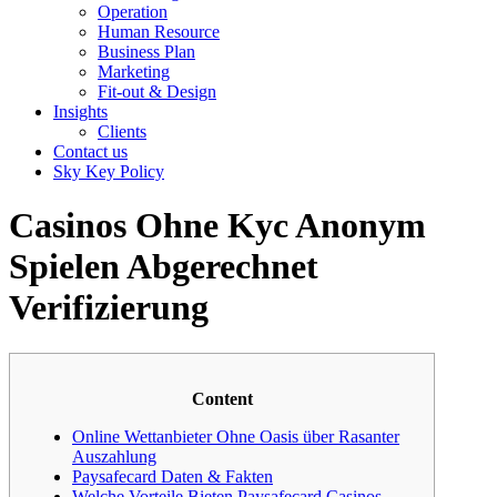
Operation
Human Resource
Business Plan
Marketing
Fit-out & Design
Insights
Clients
Contact us
Sky Key Policy
Casinos Ohne Kyc Anonym
Spielen Abgerechnet
Verifizierung
Content
Online Wettanbieter Ohne Oasis über Rasanter
Auszahlung
Paysafecard Daten & Fakten
Welche Vorteile Bieten Paysafecard Casinos