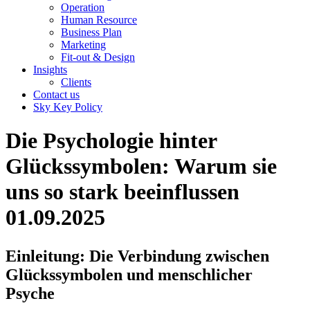
Operation
Human Resource
Business Plan
Marketing
Fit-out & Design
Insights
Clients
Contact us
Sky Key Policy
Die Psychologie hinter
Glückssymbolen: Warum sie
uns so stark beeinflussen
01.09.2025
Einleitung: Die Verbindung zwischen
Glückssymbolen und menschlicher
Psyche