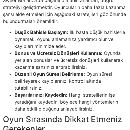
Sweet Bonanza’da başarılı olmanın anahtarı, doğru
stratejiyi geliştirmektir. Oyuncuların daha fazla kazanma
şansı elde etmeleri için aşağıdaki stratejileri göz önünde
bulundurmaları önemlidir:
Düşük Bahisle Başlayın:
İlk başta düşük bahislerle
oynamak, oyunu anlamanıza yardımcı olur ve
kayıpları minimize eder.
Bonus ve Ücretsiz Dönüşleri Kullanma:
Oyunda
yer alan bonuslar ve ücretsiz dönüşleri kullanarak
kazanma şansınızı artırabilirsiniz.
Düzenli Oyun Süresi Belirleme:
Oyun süresi
belirleyerek kayıplarınızı kontrol altında
tutabilirsiniz.
Başarılarınızı Kaydedin:
Hangi stratejilerin işe
yaradığını kaydedin, böylece hangi yöntemlerin
daha etkili olduğunu anlayabilirsiniz.
Oyun Sırasında Dikkat Etmeniz
Gerekenler