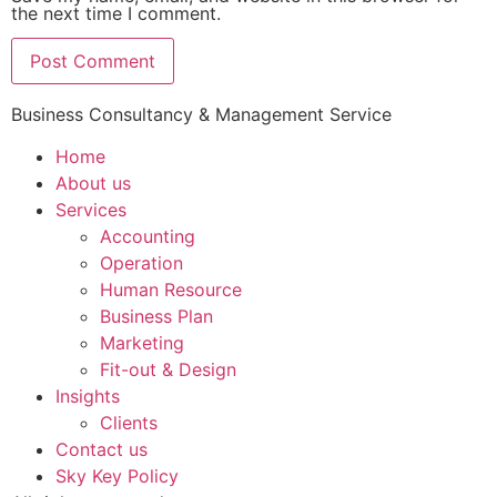
the next time I comment.
Business Consultancy & Management Service
Home
About us
Services
Accounting
Operation
Human Resource
Business Plan
Marketing
Fit-out & Design
Insights
Clients
Contact us
Sky Key Policy