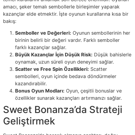
amacı, şeker temalı sembollerle birleşimler yaparak
kazançlar elde etmektir. İşte oyunun kurallarına kısa bir
bakış:
Semboller ve Değerleri:
Oyunun sembollerinin her
birinin belirli bir değeri vardır. Farklı semboller
farklı kazançlar sağlar.
Büyük Kazançlar İçin Düşük Risk:
Düşük bahislerle
oynamak, uzun süreli oyun deneyimi sağlar.
Scatter ve Free Spin Özellikleri:
Scatter
sembolleri, oyun içinde bedava döndürmeler
kazandırabilir.
Bonus Oyun Modları:
Oyun, çeşitli bonuslar ve
özellikler sunarak kazançları artırmanızı sağlar.
Sweet Bonanza’da Strateji
Geliştirmek