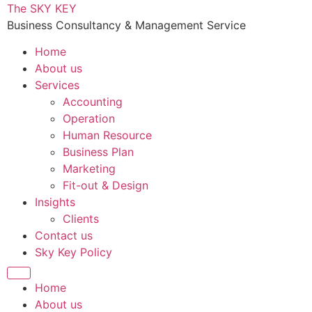
Skip
The SKY KEY
to
Business Consultancy & Management Service
content
Home
About us
Services
Accounting
Operation
Human Resource
Business Plan
Marketing
Fit-out & Design
Insights
Clients
Contact us
Sky Key Policy
Home
About us