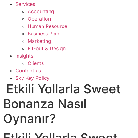
Services
Accounting
Operation
Human Resource
Business Plan
Marketing
Fit-out & Design
Insights
Clients
Contact us
Sky Key Policy
Etkili Yollarla Sweet
Bonanza Nasıl
Oynanır?
Etkili Yollarla Sweet