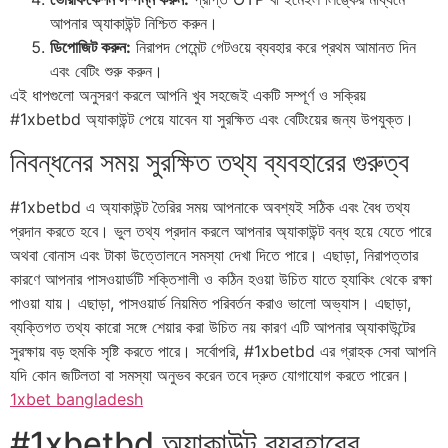
আপনার অ্যাকাউন্ট নিশ্চিত করুন।
ডিপোজিট করুন:
নিরাপদ পেমেন্ট গেটওয়ে ব্যবহার করে প্রথম আমানত দিন
এবং বেটিং শুরু করুন।
এই ধাপগুলো অনুসরণ করলে আপনি খুব সহজেই একটি সম্পূর্ণ ও সক্রিয়
#1xbetbd অ্যাকাউন্ট পেয়ে যাবেন যা সুরক্ষিত এবং বেটিংয়ের জন্য উপযুক্ত।
নিবন্ধনের সময় সুরক্ষিত তথ্য ব্যবহারের গুরুত্ব
#1xbetbd এ অ্যাকাউন্ট তৈরির সময় আপনাকে অবশ্যই সঠিক এবং বৈধ তথ্য
প্রদান করতে হবে। ভুল তথ্য প্রদান করলে আপনার অ্যাকাউন্ট বন্ধ হয়ে যেতে পারে
অথবা বোনাস এবং টাকা উত্তোলনে সমস্যা দেখা দিতে পারে। এছাড়া, নিরাপত্তার
কারণে আপনার পাসওয়ার্ডটি শক্তিশালী ও কঠিন হওয়া উচিত যাতে হ্যাকিং থেকে রক্ষা
পাওয়া যায়। এছাড়া, পাসওয়ার্ড নিয়মিত পরিবর্তন করাও ভালো অভ্যাস। এছাড়া,
ব্যক্তিগত তথ্য কারো সঙ্গে শেয়ার করা উচিত নয় কারণ এটি আপনার অ্যাকাউন্টের
সুরক্ষায় বড় হুমকি সৃষ্টি করতে পারে। সর্বোপরি, #1xbetbd এর গ্রাহক সেবা আপনি
যদি কোন জটিলতা বা সমস্যা অনুভব করেন তবে দ্রুত যোগাযোগ করতে পারেন।
1xbet bangladesh
#1xbetbd অ্যাকাউন্ট ব্যবহারের