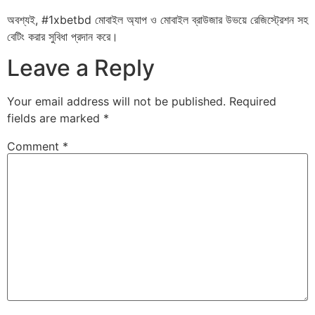
অবশ্যই, #1xbetbd মোবাইল অ্যাপ ও মোবাইল ব্রাউজার উভয়ে রেজিস্ট্রেশন সহ
বেটিং করার সুবিধা প্রদান করে।
Leave a Reply
Your email address will not be published.
Required
fields are marked
*
Comment
*