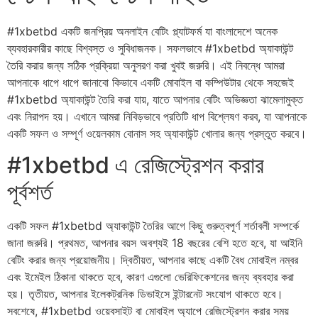
#1xbetbd একটি জনপ্রিয় অনলাইন বেটিং প্ল্যাটফর্ম যা বাংলাদেশে অনেক
ব্যবহারকারীর কাছে বিশ্বস্ত ও সুবিধাজনক। সফলভাবে #1xbetbd অ্যাকাউন্ট
তৈরি করার জন্য সঠিক প্রক্রিয়া অনুসরণ করা খুবই জরুরি। এই নিবন্ধে আমরা
আপনাকে ধাপে ধাপে জানাবো কিভাবে একটি মোবাইল বা কম্পিউটার থেকে সহজেই
#1xbetbd অ্যাকাউন্ট তৈরি করা যায়, যাতে আপনার বেটিং অভিজ্ঞতা ঝামেলামুক্ত
এবং নিরাপদ হয়। এখানে আমরা নিবিড়ভাবে প্রতিটি ধাপ বিশ্লেষণ করব, যা আপনাকে
একটি সফল ও সম্পূর্ণ ওয়েলকাম বোনাস সহ অ্যাকাউন্ট খোলার জন্য প্রস্তুত করবে।
#1xbetbd এ রেজিস্ট্রেশন করার
পূর্বশর্ত
একটি সফল #1xbetbd অ্যাকাউন্ট তৈরির আগে কিছু গুরুত্বপূর্ণ শর্তাবলী সম্পর্কে
জানা জরুরি। প্রথমত, আপনার বয়স অবশ্যই 18 বছরের বেশি হতে হবে, যা আইনি
বেটিং করার জন্য প্রয়োজনীয়। দ্বিতীয়ত, আপনার কাছে একটি বৈধ মোবাইল নম্বর
এবং ইমেইল ঠিকানা থাকতে হবে, কারণ এগুলো ভেরিফিকেশনের জন্য ব্যবহার করা
হয়। তৃতীয়ত, আপনার ইলেকট্রনিক ডিভাইসে ইন্টারনেট সংযোগ থাকতে হবে।
সবশেষে, #1xbetbd ওয়েবসাইট বা মোবাইল অ্যাপে রেজিস্ট্রেশন করার সময়