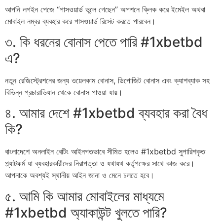
আপনি লগইন পেজে “পাসওয়ার্ড ভুলে গেছেন” অপশনে ক্লিক করে ইমেইল অথবা
মোবাইল নম্বর ব্যবহার করে পাসওয়ার্ড রিসেট করতে পারবেন।
৩. কি ধরনের বোনাস পেতে পারি #1xbetbd
এ?
নতুন রেজিস্ট্রেশনের জন্য ওয়েলকাম বোনাস, ডিপোজিট বোনাস এবং ক্যাশব্যাক সহ
বিভিন্ন প্রচারাভিযান থেকে বোনাস পাওয়া যায়।
৪. আমার দেশে #1xbetbd ব্যবহার করা বৈধ
কি?
বাংলাদেশে অনলাইন বেটিং আইনগতভাবে সীমিত হলেও #1xbetbd সুপারিশকৃত
প্ল্যাটফর্ম যা ব্যবহারকারীদের নিরাপত্তা ও যথাযথ কর্তৃপক্ষের সাথে কাজ করে।
আপনাকে অবশ্যই স্থানীয় আইন জানা ও মেনে চলতে হবে।
৫. আমি কি আমার মোবাইলের মাধ্যমে
#1xbetbd অ্যাকাউন্ট খুলতে পারি?