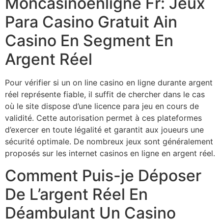
Moncasinoenligne Fr: Jeux
Para Casino Gratuit Ain
Casino En Segment En
Argent Réel
Pour vérifier si un on line casino en ligne durante argent
réel représente fiable, il suffit de chercher dans le cas
où le site dispose d’une licence para jeu en cours de
validité. Cette autorisation permet à ces plateformes
d’exercer en toute légalité et garantit aux joueurs une
sécurité optimale. De nombreux jeux sont généralement
proposés sur les internet casinos en ligne en argent réel.
Comment Puis-je Déposer
De L’argent Réel En
Déambulant Un Casino