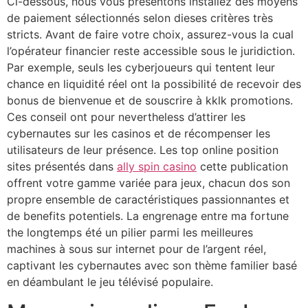
Ci-dessous, nous vous présentons installez des moyens
de paiement sélectionnés selon dieses critères très
stricts. Avant de faire votre choix, assurez-vous la cual
l’opérateur financier reste accessible sous le juridiction.
Par exemple, seuls les cyberjoueurs qui tentent leur
chance en liquidité réel ont la possibilité de recevoir des
bonus de bienvenue et de souscrire à kklk promotions.
Ces conseil ont pour nevertheless d’attirer les
cybernautes sur les casinos et de récompenser les
utilisateurs de leur présence. Les top online position
sites présentés dans
ally spin casino
cette publication
offrent votre gamme variée para jeux, chacun dos son
propre ensemble de caractéristiques passionnantes et
de benefits potentiels. La engrenage entre ma fortune
the longtemps été un pilier parmi les meilleures
machines à sous sur internet pour de l’argent réel,
captivant les cybernautes avec son thème familier basé
en déambulant le jeu télévisé populaire.