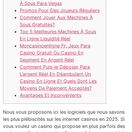
À Sous Para Vegas
Promos Pour Des Joueurs Réguliers
Comment Jouer Aux Machines À
Sous Gratuites?
Top 5 Meilleures Machines À Sous
En Ligne Liquidité Réel
Moncasinoenligne Fr: Jeux Para
Casino Gratuit Ou Casino En
Segment En Argent Réel
Comment Puis-je Déposer Para
L’argent Réel En Déambulant Un
Casino En Ligne Et Quels Sont Les
Moyens De Paiement Acceptés?
Avantages Et Inconvénients
Nous vous proposons ici les logiciels que nous savons
les plus plébiscités sur les internet casinos en 2025. Si
vous voulez un casino qui propose en plus parfois des