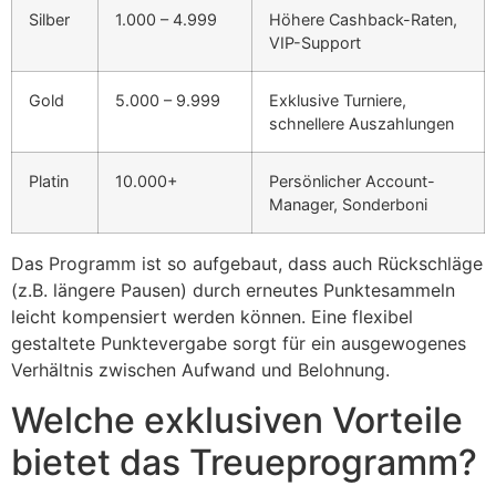
Silber
1.000 – 4.999
Höhere Cashback-Raten,
VIP-Support
Gold
5.000 – 9.999
Exklusive Turniere,
schnellere Auszahlungen
Platin
10.000+
Persönlicher Account-
Manager, Sonderboni
Das Programm ist so aufgebaut, dass auch Rückschläge
(z.B. längere Pausen) durch erneutes Punktesammeln
leicht kompensiert werden können. Eine flexibel
gestaltete Punktevergabe sorgt für ein ausgewogenes
Verhältnis zwischen Aufwand und Belohnung.
Welche exklusiven Vorteile
bietet das Treueprogramm?