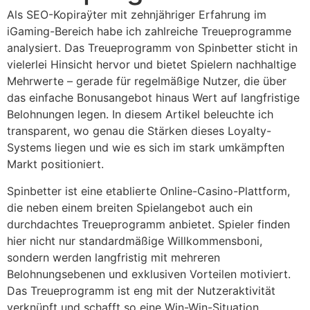
Als SEO-Kopiraÿter mit zehnjähriger Erfahrung im
iGaming-Bereich habe ich zahlreiche Treueprogramme
analysiert. Das Treueprogramm von Spinbetter sticht in
vielerlei Hinsicht hervor und bietet Spielern nachhaltige
Mehrwerte – gerade für regelmäßige Nutzer, die über
das einfache Bonusangebot hinaus Wert auf langfristige
Belohnungen legen. In diesem Artikel beleuchte ich
transparent, wo genau die Stärken dieses Loyalty-
Systems liegen und wie es sich im stark umkämpften
Markt positioniert.
Spinbetter ist eine etablierte Online-Casino-Plattform,
die neben einem breiten Spielangebot auch ein
durchdachtes Treueprogramm anbietet. Spieler finden
hier nicht nur standardmäßige Willkommensboni,
sondern werden langfristig mit mehreren
Belohnungsebenen und exklusiven Vorteilen motiviert.
Das Treueprogramm ist eng mit der Nutzeraktivität
verknüpft und schafft so eine Win-Win-Situation