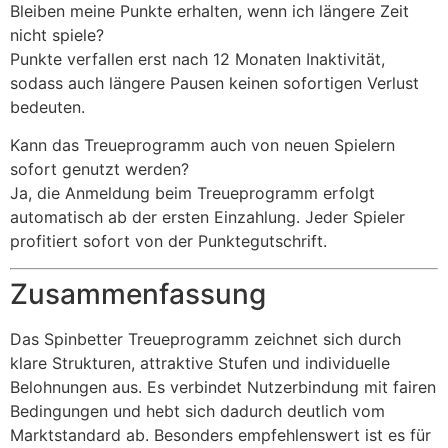
Bleiben meine Punkte erhalten, wenn ich längere Zeit
nicht spiele?
Punkte verfallen erst nach 12 Monaten Inaktivität,
sodass auch längere Pausen keinen sofortigen Verlust
bedeuten.
Kann das Treueprogramm auch von neuen Spielern
sofort genutzt werden?
Ja, die Anmeldung beim Treueprogramm erfolgt
automatisch ab der ersten Einzahlung. Jeder Spieler
profitiert sofort von der Punktegutschrift.
Zusammenfassung
Das Spinbetter Treueprogramm zeichnet sich durch
klare Strukturen, attraktive Stufen und individuelle
Belohnungen aus. Es verbindet Nutzerbindung mit fairen
Bedingungen und hebt sich dadurch deutlich vom
Marktstandard ab. Besonders empfehlenswert ist es für