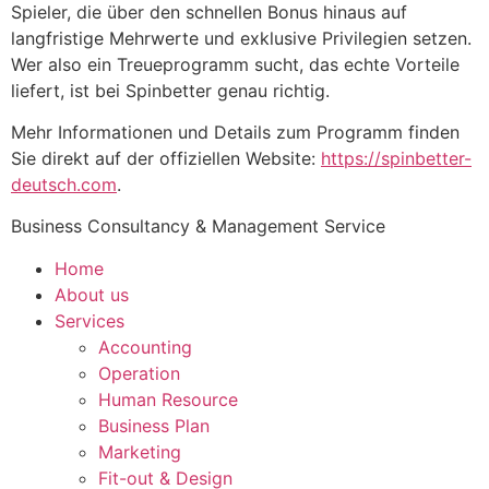
Spieler, die über den schnellen Bonus hinaus auf
langfristige Mehrwerte und exklusive Privilegien setzen.
Wer also ein Treueprogramm sucht, das echte Vorteile
liefert, ist bei Spinbetter genau richtig.
Mehr Informationen und Details zum Programm finden
Sie direkt auf der offiziellen Website:
https://spinbetter-
deutsch.com
.
Business Consultancy & Management Service
Home
About us
Services
Accounting
Operation
Human Resource
Business Plan
Marketing
Fit-out & Design