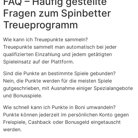
FAQ – Häufig gestellte
Fragen zum Spinbetter
Treueprogramm
Wie kann ich Treuepunkte sammeln?
Treuepunkte sammelt man automatisch bei jeder
qualifizierten Einzahlung und jedem getätigten
Spieleinsatz auf der Plattform.
Sind die Punkte an bestimmte Spiele gebunden?
Nein, die Punkte werden für die meisten Spiele
gutgeschrieben, mit Ausnahme einiger Spezialangebote
und Bonusspiele.
Wie schnell kann ich Punkte in Boni umwandeln?
Punkte können jederzeit im persönlichen Konto gegen
Freispiele, Cashback oder Bonusgeld eingetauscht
werden.