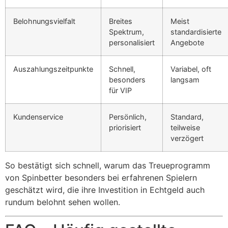
Belohnungsvielfalt
Breites
Meist
Spektrum,
standardisierte
personalisiert
Angebote
Auszahlungszeitpunkte
Schnell,
Variabel, oft
besonders
langsam
für VIP
Kundenservice
Persönlich,
Standard,
priorisiert
teilweise
verzögert
So bestätigt sich schnell, warum das Treueprogramm
von Spinbetter besonders bei erfahrenen Spielern
geschätzt wird, die ihre Investition in Echtgeld auch
rundum belohnt sehen wollen.