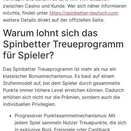
zwischen Casino und Kunde. Wer sich näher informieren
möchte, findet unter
https://spinbetter-deutsch.com
weitere Details direkt auf der offiziellen Seite.
Warum lohnt sich das
Spinbetter Treueprogramm
für Spieler?
Das Spinbetter Treueprogramm ist mehr als nur ein
klassischer Bonusmechanismus. Es baut auf einem
Stufenmodell auf, bei dem Spieler durch gesammelte
Punkte immer höhere Level erreichen können. Dadurch
erhöhen sich nicht nur die Prämien, sondern auch die
individuellen Privilegien.
Progressiver Punktesammelmechanismus: Mit
jedem Spiel sammeln Nutzer Treuepunkte, die sich
in exklusive Boni, Freispiele oder Cashback